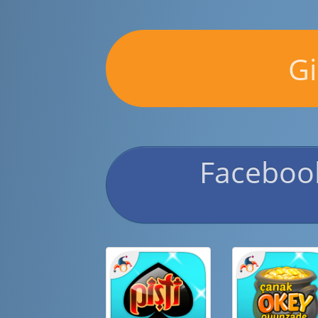
Gi
Facebook